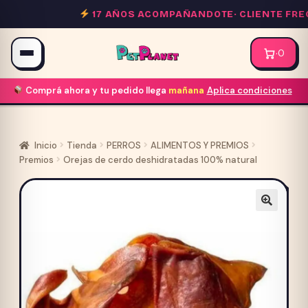
Saltar
17 AÑOS ACOMPAÑANDOTE·
CLIENTE FRECU
al
contenido
·
0
Comprá ahora y tu pedido llega
mañana
Aplica condiciones
Inicio
Tienda
PERROS
ALIMENTOS Y PREMIOS
Premios
Orejas de cerdo deshidratadas 100% natural