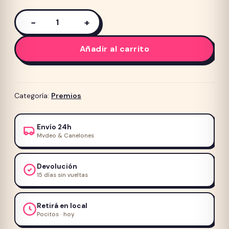
−
+
Orejas
de
Añadir al carrito
cerdo
deshidratadas
100%
natural
Categoría:
Premios
cantidad
Envío 24h
Mvdeo & Canelones
Devolución
15 días sin vueltas
Retirá en local
Pocitos · hoy