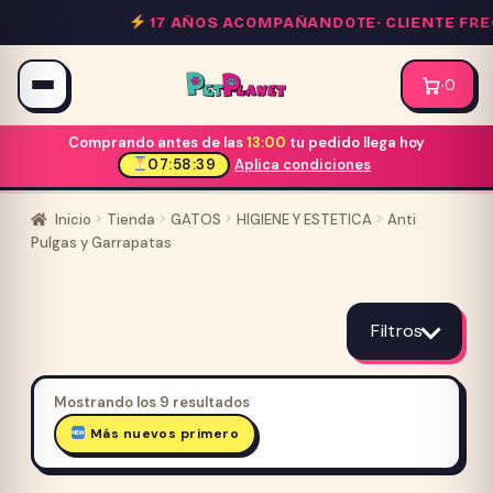
Saltar
17 AÑOS ACOMPAÑANDOTE·
CLIENTE FREC
al
contenido
·
0
Comprando antes de las
13:00
tu pedido llega hoy
07:58:39
Aplica condiciones
Inicio
Tienda
GATOS
HIGIENE Y ESTETICA
Anti
Pulgas y Garrapatas
Anti
Pulgas
Filtros
y
Ordenado
Mostrando los 9 resultados
por
Más nuevos primero
Garrapatas
Precio cliente frecuente
los
últimos