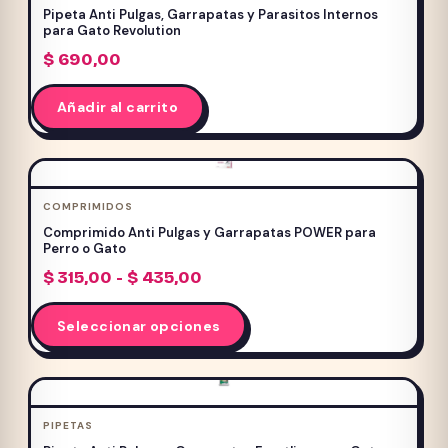
Pipeta Anti Pulgas, Garrapatas y Parasitos Internos
producto
para Gato Revolution
$
690,00
Añadir al carrito
COMPRIMIDOS
Comprimido Anti Pulgas y Garrapatas POWER para
Perro o Gato
Rango
$
315,00
-
$
435,00
de
Este
precios:
Seleccionar opciones
producto
desde
$ 315,00
tiene
hasta
múltiples
$ 435,00
variantes.
PIPETAS
Las