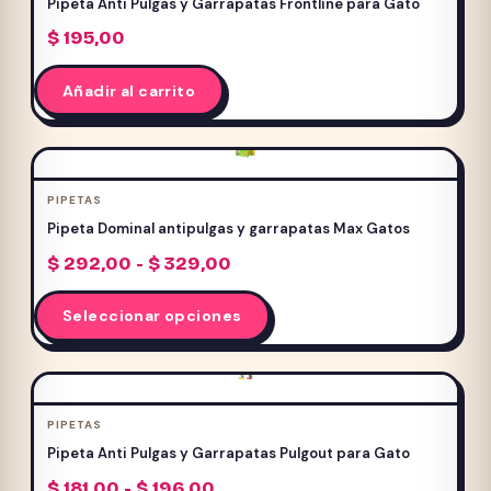
Pipeta Anti Pulgas y Garrapatas Frontline para Gato
opciones
$
195,00
se
pueden
Añadir al carrito
elegir
en
la
página
PIPETAS
de
Pipeta Dominal antipulgas y garrapatas Max Gatos
producto
Rango
$
292,00
-
$
329,00
de
Este
precios:
Seleccionar opciones
producto
desde
$ 292,00
tiene
hasta
múltiples
$ 329,00
variantes.
PIPETAS
Las
Pipeta Anti Pulgas y Garrapatas Pulgout para Gato
opciones
Rango
$
181,00
-
$
196,00