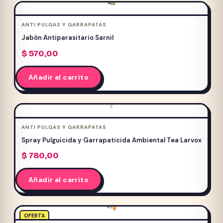
ANTI PULGAS Y GARRAPATAS
Sin categorizar
(24)
Jabón Antiparasitario Sarnil
ACUARIO
(57)
$
570,00
GATOS
(633)
Añadir al carrito
Ver todo GATOS
ALIMENTOS Y PREMIOS
(264)
CAMAS Y ALMOHADONES
(37)
COLLARES Y CORREAS
(29)
ANTI PULGAS Y GARRAPATAS
COMEDEROS Y BEBEDEROS
(24)
Spray Pulguicida y Garrapaticida Ambiental Tea Larvox
FARMACIA
(80)
$
780,00
HIGIENE Y ESTETICA
(75)
Añadir al carrito
JUGUETES
(44)
RASCADORES
(68)
TRANSPORTADORAS
(13)
OFERTA