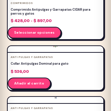
COMPRIMIDOS
PERROS
(1022)
Comprimido Antipulgas y Garrapatas CIDAR para
Promo Frost
(3)
perros y gatos
Promociones
(4)
Rango
$
428,00
-
$
897,00
de
ROEDORES
(13)
Este
precios:
Seleccionar opciones
Servicio Mutual
(0)
producto
desde
$ 428,00
tiene
hasta
múltiples
$ 897,00
variantes.
Promo Equilibrio
ANTI PULGAS Y GARRAPATAS
Las
Collar Antipulgas Dominal para gato
opciones
$
536,00
se
pueden
Añadir al carrito
elegir
en
la
página
ANTI PULGAS Y GARRAPATAS
de