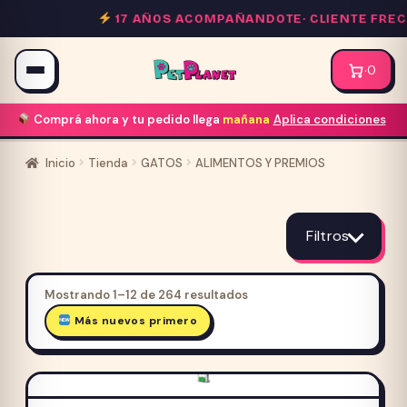
Saltar
17 AÑOS ACOMPAÑANDOTE·
CLIENTE FRECUEN
al
contenido
·
0
Comprá ahora y tu pedido llega
mañana
Aplica condiciones
Inicio
Tienda
GATOS
ALIMENTOS Y PREMIOS
ALIMENTOS
Y
Filtros
PREMIOS
Ordenado
Mostrando 1–12 de 264 resultados
por
Más nuevos primero
Precio cliente frecuente
los
últimos