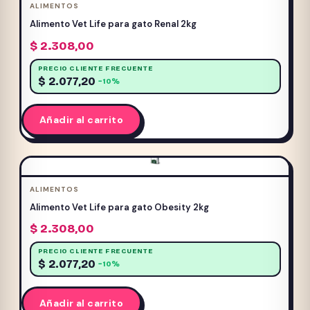
ALIMENTOS
Sin categorizar
(24)
Alimento Vet Life para gato Renal 2kg
ACUARIO
(57)
$
2.308,00
GATOS
(633)
PRECIO CLIENTE FRECUENTE
$
2.077,20
Ver todo GATOS
−10%
ALIMENTOS Y PREMIOS
(264)
Añadir al carrito
CAMAS Y ALMOHADONES
(37)
COLLARES Y CORREAS
(29)
COMEDEROS Y BEBEDEROS
(24)
FARMACIA
(80)
ALIMENTOS
HIGIENE Y ESTETICA
(75)
Alimento Vet Life para gato Obesity 2kg
JUGUETES
(44)
$
2.308,00
RASCADORES
(68)
PRECIO CLIENTE FRECUENTE
TRANSPORTADORAS
(13)
$
2.077,20
−10%
PERROS
(1022)
Añadir al carrito