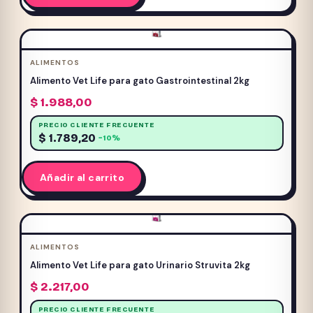
Promo Frost
(3)
Promociones
(4)
ROEDORES
(13)
Servicio Mutual
(0)
ALIMENTOS
Alimento Vet Life para gato Gastrointestinal 2kg
$
1.988,00
PRECIO CLIENTE FRECUENTE
Promo Equilibrio
$
1.789,20
−10%
Añadir al carrito
ALIMENTOS
Alimento Vet Life para gato Urinario Struvita 2kg
$
2.217,00
PRECIO CLIENTE FRECUENTE