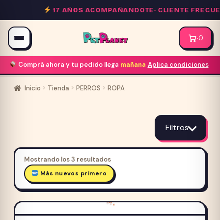
Saltar
17 AÑOS ACOMPAÑANDOTE·
CLIENTE FRECUE
al
contenido
·
0
Comprá ahora y tu pedido llega
mañana
Aplica condiciones
Inicio
Tienda
PERROS
ROPA
ROPA
Filtros
Ordenado
Mostrando los 3 resultados
por
Más nuevos primero
Precio cliente frecuente
los
últimos