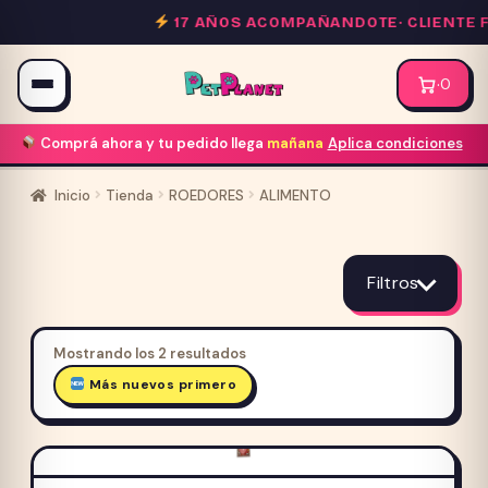
Saltar
17 AÑOS ACOMPAÑANDOTE·
CLIENTE F
al
contenido
·
0
Comprá ahora y tu pedido llega
mañana
Aplica condiciones
Inicio
Tienda
ROEDORES
ALIMENTO
ALIMENTO
Filtros
Ordenado
Mostrando los 2 resultados
por
Más nuevos primero
Precio cliente frecuente
los
últimos