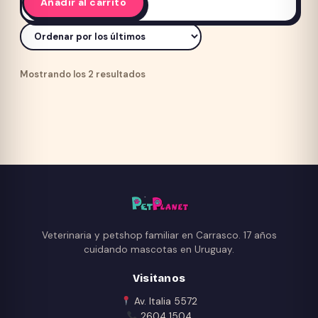
Añadir al carrito
página
de
producto
Promo Equilibrio
Ordenado
Mostrando los 2 resultados
por
los
últimos
Veterinaria y petshop familiar en Carrasco. 17 años
cuidando mascotas en Uruguay.
Visitanos
Av. Italia 5572
2604 1504