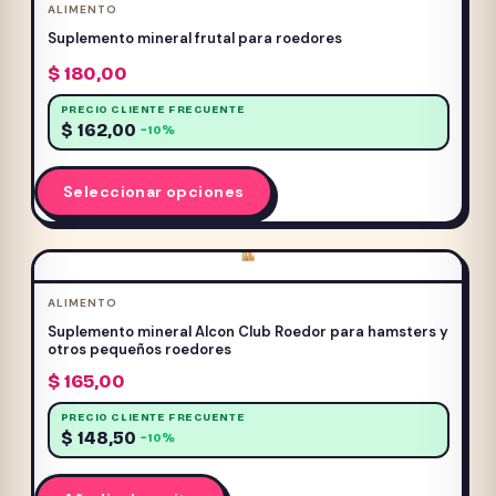
ALIMENTO
Sin categorizar
(24)
Suplemento mineral frutal para roedores
ACUARIO
(57)
$
180,00
GATOS
(633)
PRECIO CLIENTE FRECUENTE
PERROS
(1022)
$
162,00
−10%
Promo Frost
(3)
Este
Promociones
(4)
Seleccionar opciones
producto
ROEDORES
(13)
tiene
Ver todo ROEDORES
múltiples
variantes.
ALIMENTO
(2)
ALIMENTO
Las
COMEDEROS Y BEBEDEROS
(1)
Suplemento mineral Alcon Club Roedor para hamsters y
opciones
otros pequeños roedores
HIGIENE
(2)
se
$
165,00
JAULAS
(3)
pueden
JUGUETES
(7)
PRECIO CLIENTE FRECUENTE
elegir
$
148,50
−10%
en
Servicio Mutual
(0)
la