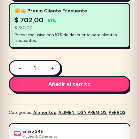
Precio Cliente Frecuente
$
702,00
−10%
$
780,00
Precio exclusivo con 10% de descuento para clientes
frecuentes.
−
+
Alimento
para
Añadir al carrito
perro
Old
Prince
Equilibrium
Categorías:
Alimentos
,
ALIMENTOS Y PREMIOS
,
PERROS
Adulto
Razas
Envío 24h
Grandes
Mvdeo & Canelones