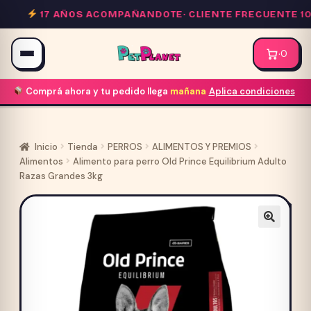
Saltar
17 AÑOS ACOMPAÑANDOTE·
CLIENTE FRECUENTE 10%
al
contenido
·
0
Comprá ahora y tu pedido llega
mañana
Aplica condiciones
Inicio
Tienda
PERROS
ALIMENTOS Y PREMIOS
Alimentos
Alimento para perro Old Prince Equilibrium Adulto
Razas Grandes 3kg