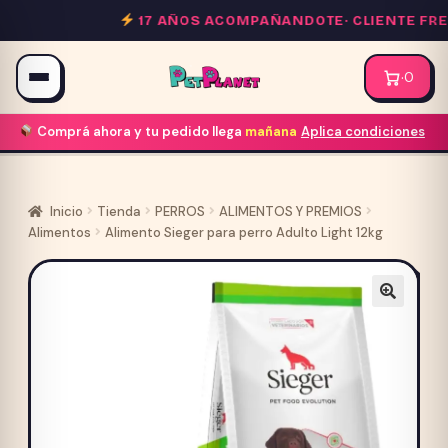
Saltar
17 AÑOS ACOMPAÑANDOTE·
CLIENTE FREC
al
contenido
·
0
Comprá ahora y tu pedido llega
mañana
Aplica condiciones
Inicio
Tienda
PERROS
ALIMENTOS Y PREMIOS
Alimentos
Alimento Sieger para perro Adulto Light 12kg