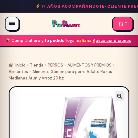
Saltar
17 AÑOS ACOMPAÑANDOTE·
CLIENTE FREC
al
contenido
·
0
Comprá ahora y tu pedido llega
mañana
Aplica condiciones
Inicio
Tienda
PERROS
ALIMENTOS Y PREMIOS
Alimentos
Alimento Gemon para perro Adulto Razas
Medianas Atún y Arroz 20 kg