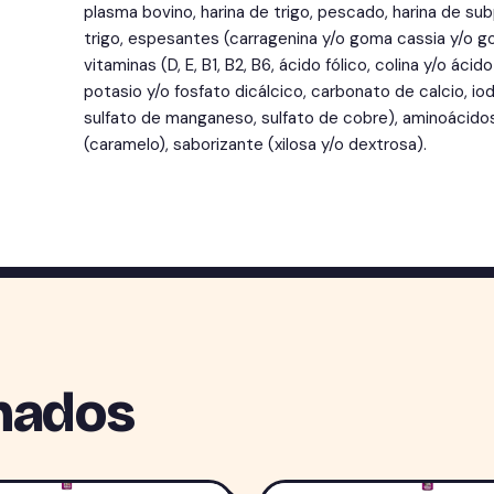
plasma bovino, harina de trigo, pescado, harina de su
trigo, espesantes (carragenina y/o goma cassia y/o gom
vitaminas (D, E, B1, B2, B6, ácido fólico, colina y/o áci
potasio y/o fosfato dicálcico, carbonato de calcio, io
sulfato de manganeso, sulfato de cobre), aminoácidos (
(caramelo), saborizante (xilosa y/o dextrosa).
nados