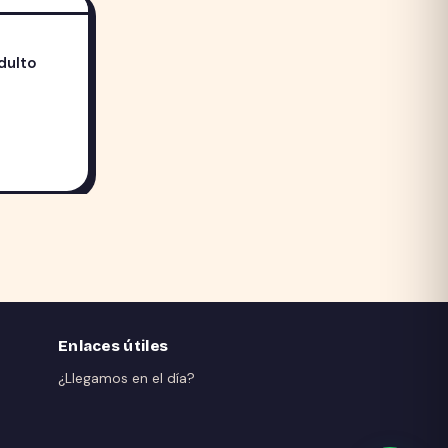
dulto
g
Enlaces útiles
¿Llegamos en el día?