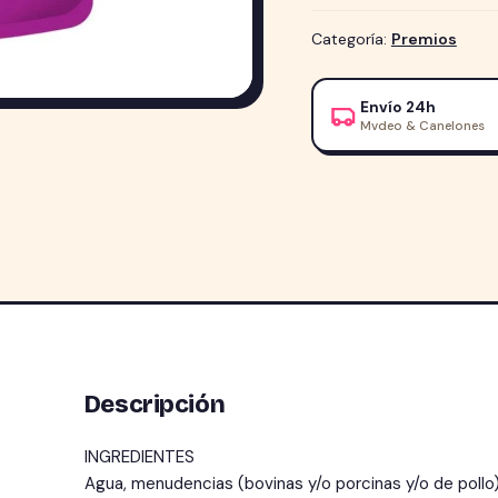
en
Souffle
Categoría:
Premios
para
Gato
Envío 24h
Adulto
Mvdeo & Canelones
Whiskas
85g
cantidad
Descripción
INGREDIENTES
Agua, menudencias (bovinas y/o porcinas y/o de pollo)