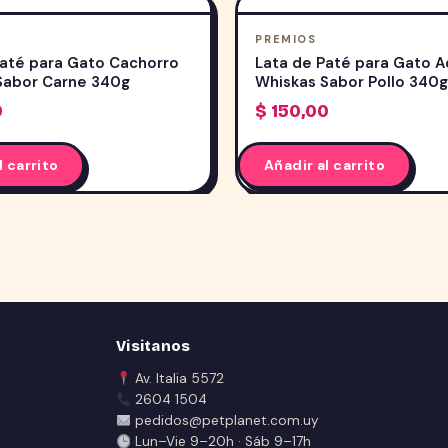
PREMIOS
Paté para Gato Cachorro
Lata de Paté para Gato A
Sabor Carne 340g
Whiskas Sabor Pollo 340
0
$
150,00
l carrito
Añadir al carrito
Visitanos
Av. Italia 5572
2604 1504
pedidos@petplanet.com.uy
Lun–Vie 9–20h · Sáb 9–17h