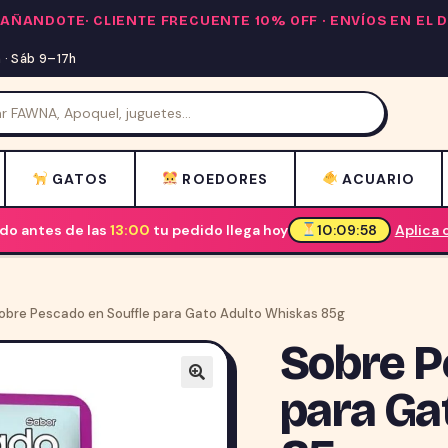
PAÑANDOTE·
CLIENTE FRECUENTE 10% OFF
· ENVÍOS EN EL
· Sáb 9–17h
GATOS
ROEDORES
ACUARIO
o antes de las
13:00
tu pedido llega hoy
10:09:57
Aplica 
obre Pescado en Souffle para Gato Adulto Whiskas 85g
Sobre P
para Ga