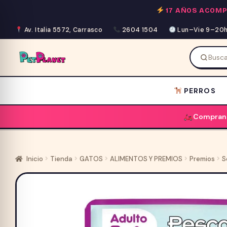
Saltar
17 AÑOS ACOM
al
contenido
Av. Italia 5572, Carrasco
2604 1504
Lun–Vie 9–20h 
PERROS
Comprand
Inicio
Tienda
GATOS
ALIMENTOS Y PREMIOS
Premios
S