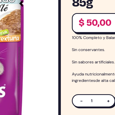
85g
$
50,00
100% Completo y Bala
Sin conservantes.
Sin sabores artificiales.
Ayuda nutricionalmente
ingredientesde alta ca
−
+
Sobre
Pescado