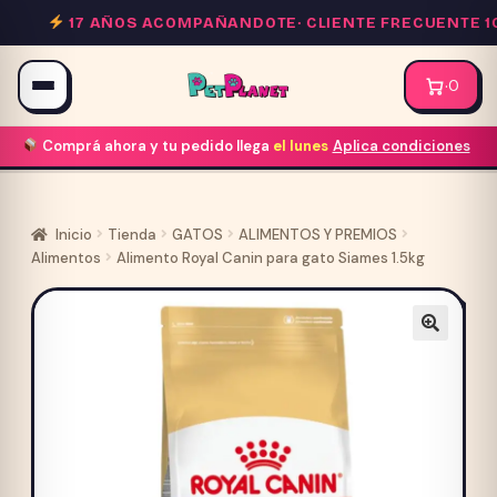
Saltar
17 AÑOS ACOMPAÑANDOTE·
CLIENTE FRECUENTE 10%
al
contenido
·
0
Comprá ahora y tu pedido llega
el lunes
Aplica condiciones
Inicio
Tienda
GATOS
ALIMENTOS Y PREMIOS
Alimentos
Alimento Royal Canin para gato Siames 1.5kg