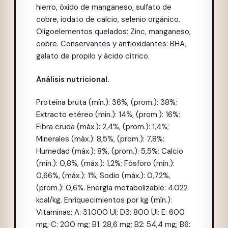
hierro, óxido de manganeso, sulfato de
cobre, iodato de calcio, selenio orgánico.
Oligoelementos quelados: Zinc, manganeso,
cobre. Conservantes y antioxidantes: BHA,
galato de propilo y ácido cítrico.
Análisis nutricional.
Proteína bruta (mín.): 36%, (prom.): 38%;
Extracto etéreo (mín.): 14%, (prom.): 16%;
Fibra cruda (máx.): 2,4%, (prom.): 1,4%;
Minerales (máx.): 8,5%, (prom.): 7,8%;
Humedad (máx.): 8%, (prom.): 5,5%; Calcio
(mín.): 0,8%, (máx.): 1,2%; Fósforo (mín.):
0,66%, (máx.): 1%; Sodio (máx.): 0,72%,
(prom.): 0,6%. Energía metabolizable: 4.022
kcal/kg. Enriquecimientos por kg (mín.):
Vitaminas: A: 31.000 UI; D3: 800 UI; E: 600
mg; C: 200 mg; B1: 28,6 mg; B2: 54,4 mg; B6: