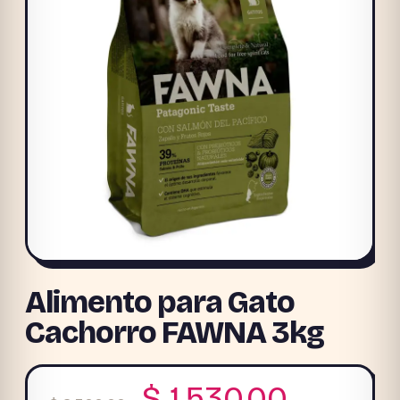
Alimento para Gato
Cachorro FAWNA 3kg
El
El
$
1.530,00