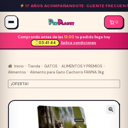
Saltar
17 AÑOS ACOMPAÑANDOTE·
CLIENTE FRECUENTE
al
contenido
·
0
Comprando antes de las
13:00
tu pedido llega hoy
03:41:44
Aplica condiciones
Inicio
Tienda
GATOS
ALIMENTOS Y PREMIOS
Alimentos
Alimento para Gato Cachorro FAWNA 3kg
¡OFERTA!