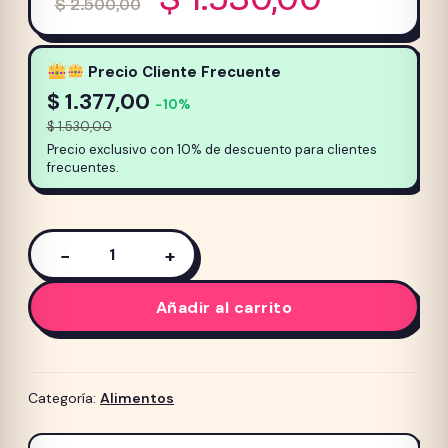
$
2.500,00
precio
precio
original
actual
Precio Cliente Frecuente
era:
es:
$
1.377,00
−10%
$
1.530,00
$ 2.500,00.
$ 1.530
Precio exclusivo con 10% de descuento para clientes
frecuentes.
−
+
Alimento
para
Añadir al carrito
Gato
Cachorro
FAWNA
3kg
Categoría:
Alimentos
cantidad