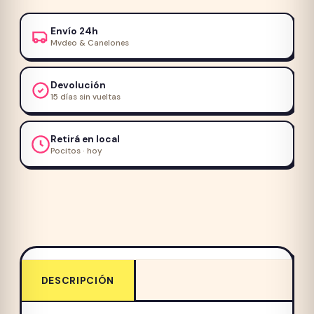
Adulto
Whiskas
Envío 24h
85g
Mvdeo & Canelones
cantidad
Devolución
15 días sin vueltas
Retirá en local
Pocitos · hoy
DESCRIPCIÓN