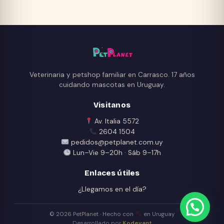
la
página
de
producto
Veterinaria y petshop familiar en Carrasco. 17 años
cuidando mascotas en Uruguay.
Visitanos
Av. Italia 5572
2604 1504
pedidos@petplanet.com.uy
Lun–Vie 9–20h · Sáb 9–17h
Enlaces útiles
¿Llegamos en el día?
© 2026 PetPlanet · Hecho con
en Uruguay
Desarrollado por
Kodevant