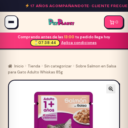
Saltar
17 AÑOS ACOMPAÑANDOTE·
CLIENTE FRECUENT
al
contenido
·
0
Comprando antes de las
13:00
tu pedido llega hoy
07:38:44
Aplica condiciones
Inicio
Tienda
Sin categorizar
Sobre Salmon en Salsa
para Gato Adulto Whiskas 85g