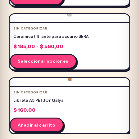
SIN CATEGORIZAR
Ceramica filtrante para acuario SERA
Rango
$
185,00
-
$
560,00
de
Este
precios:
Seleccionar opciones
producto
desde
$ 185,00
tiene
hasta
múltiples
$ 560,00
variantes.
SIN CATEGORIZAR
Las
Libreta A5 PETJOY Galya
opciones
$
160,00
se
pueden
Añadir al carrito
elegir
en