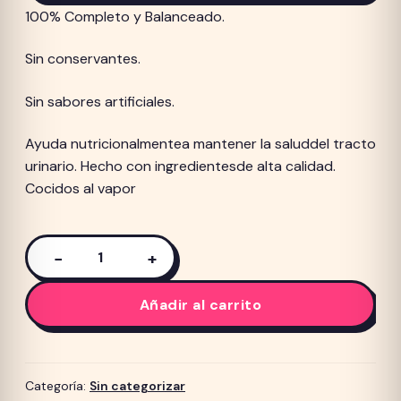
100% Completo y Balanceado.
Sin conservantes.
Sin sabores artificiales.
Ayuda nutricionalmentea mantener la saluddel tracto
urinario. Hecho con ingredientesde alta calidad.
Cocidos al vapor
−
+
Sobre
Salmon
Añadir al carrito
en
Salsa
para
Gato
Categoría:
Sin categorizar