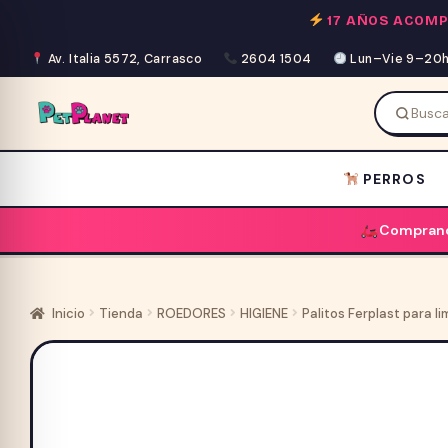
Saltar
17 AÑOS ACOM
al
contenido
Av. Italia 5572, Carrasco
2604 1504
Lun–Vie 9–20h 
PERROS
Comprand
Inicio
Tienda
ROEDORES
HIGIENE
Palitos Ferplast para l