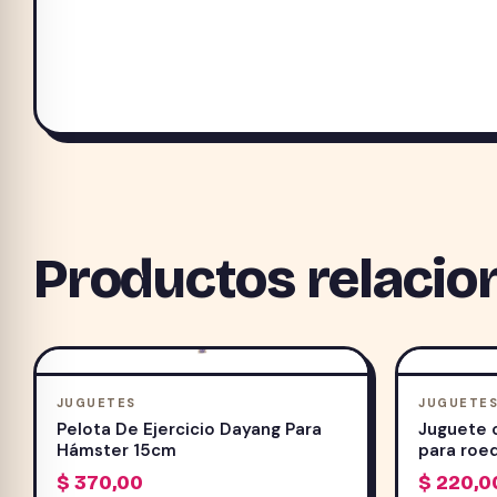
Productos relacio
JUGUETES
JUGUETE
Pelota De Ejercicio Dayang Para
Juguete 
Hámster 15cm
para roe
$
370,00
$
220,0