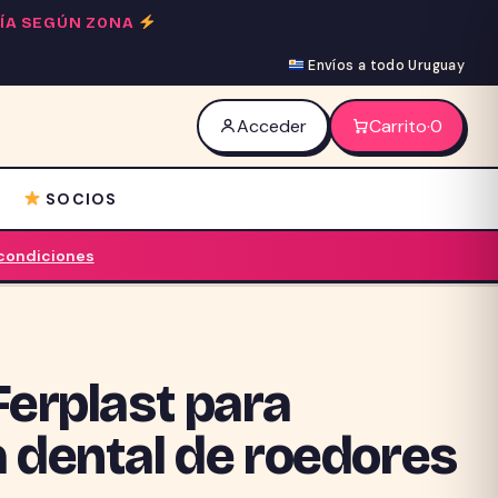
 DÍA SEGÚN ZONA
Envíos a todo Uruguay
Acceder
Carrito
·
0
SOCIOS
 condiciones
Ferplast para
a dental de roedores