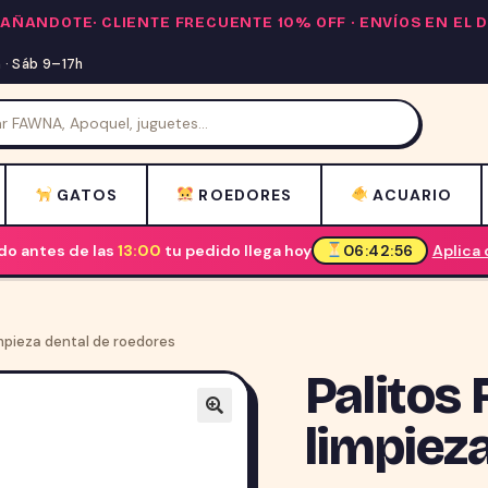
PAÑANDOTE·
CLIENTE FRECUENTE 10% OFF
· ENVÍOS EN EL
· Sáb 9–17h
GATOS
ROEDORES
ACUARIO
o antes de las
13:00
tu pedido llega hoy
06:42:55
Aplica
impieza dental de roedores
Palitos 
limpiez