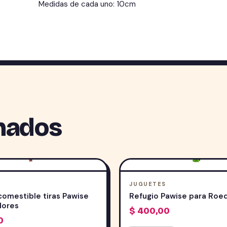
Medidas de cada uno: 10cm
nados
S
JUGUETES
comestible tiras Pawise
Refugio Pawise para Roe
dores
$
400,00
0