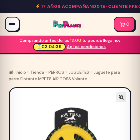
Saltar
17 AÑOS ACOMPAÑANDOTE·
CLIENTE FREC
al
contenido
·
0
Comprando antes de las
13:00
tu pedido llega hoy
03:04:39
Aplica condiciones
Inicio
Tienda
PERROS
JUGUETES
Juguete para
perro Flotante MPETS AIR TOSS Volante