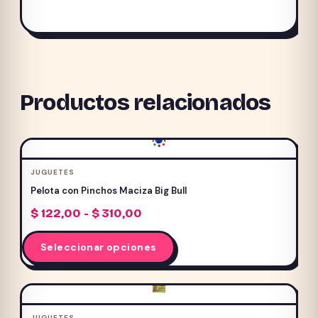
Productos relacionados
JUGUETES
Pelota con Pinchos Maciza Big Bull
Rango
$
122,00
-
$
310,00
de
Este
precios:
Seleccionar opciones
producto
desde
$ 122,00
tiene
hasta
múltiples
$ 310,00
variantes.
JUGUETES