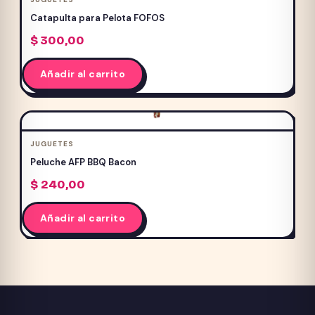
Las
Catapulta para Pelota FOFOS
opciones
$
300,00
se
pueden
Añadir al carrito
elegir
en
la
página
JUGUETES
de
Peluche AFP BBQ Bacon
producto
$
240,00
Añadir al carrito