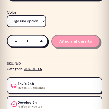
Color
−
+
Añadir al carrito
Juguete
para
perro
Flotante
SKU:
N/D
MPETS
Categoría:
JUGUETES
AIR
TOSS
Envío 24h
Volante
Mvdeo & Canelones
cantidad
Devolución
15 días sin vueltas