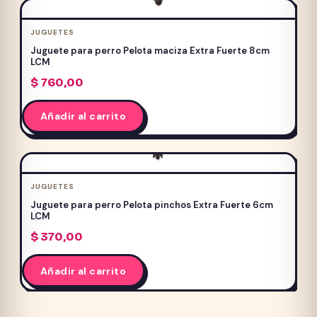
múltiples
variantes.
JUGUETES
Las
Juguete para perro Pelota maciza Extra Fuerte 8cm
opciones
LCM
se
$
760,00
pueden
elegir
Añadir al carrito
en
la
página
de
JUGUETES
producto
Juguete para perro Pelota pinchos Extra Fuerte 6cm
LCM
$
370,00
Añadir al carrito