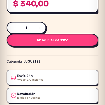
$
340,00
−
+
Juguete
Macizo
Añadir al carrito
para
perro
MPETS
CARNIVORE
Categoría:
JUGUETES
Hueso
Largo
Envío 24h
Sabor
Mvdeo & Canelones
Bacon
Amarillo
Devolución
cantidad
15 días sin vueltas