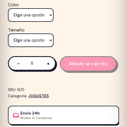
Color
Tamaño
−
+
Añadir al carrito
Hueso
de
Goma
con
SKU:
N/D
Sonido
Categoría:
JUGUETES
Animal
Planet
Envío 24h
cantidad
Mvdeo & Canelones