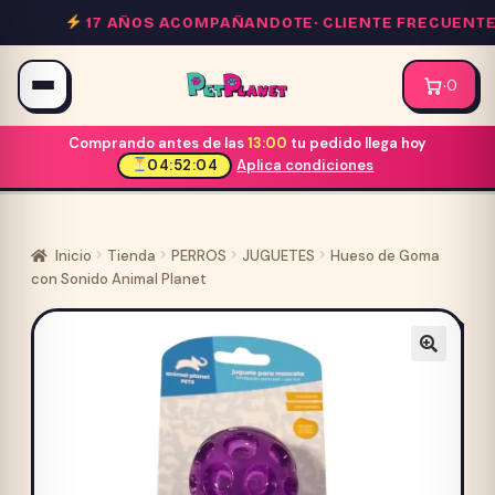
Saltar
17 AÑOS ACOMPAÑANDOTE·
CLIENTE FRECUENTE 1
al
contenido
·
0
Comprando antes de las
13:00
tu pedido llega hoy
04:52:04
Aplica condiciones
Inicio
Tienda
PERROS
JUGUETES
Hueso de Goma
con Sonido Animal Planet