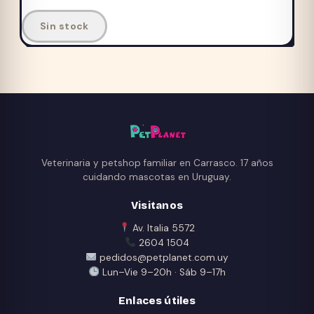
pueden
Este
Sin stock
elegir
producto
en
tiene
la
múltiples
página
variantes.
de
Las
producto
opciones
se
pueden
Veterinaria y petshop familiar en Carrasco. 17 años
elegir
cuidando mascotas en Uruguay.
en
Visitanos
la
página
Av. Italia 5572
2604 1504
de
pedidos@petplanet.com.uy
producto
Lun–Vie 9–20h · Sáb 9–17h
Enlaces útiles