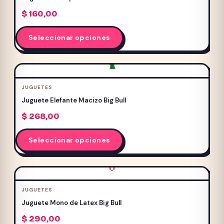
$
160,00
Este
Seleccionar opciones
producto
tiene
múltiples
variantes.
JUGUETES
Las
Juguete Elefante Macizo Big Bull
opciones
$
268,00
se
pueden
Este
Seleccionar opciones
elegir
producto
en
tiene
la
múltiples
página
variantes.
JUGUETES
de
Las
Juguete Mono de Latex Big Bull
producto
opciones
$
290,00
se