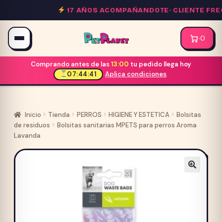
Saltar
17 AÑOS ACOMPAÑANDOTE·
CLIENTE FREC
al
contenido
·
0
Comprando antes de las
13:00
tu pedido llega hoy
07:44:41
Aplica condiciones
Inicio
Tienda
PERROS
HIGIENE Y ESTETICA
Bolsitas
de residuos
Bolsitas sanitarias MPETS para perros Aroma
Lavanda