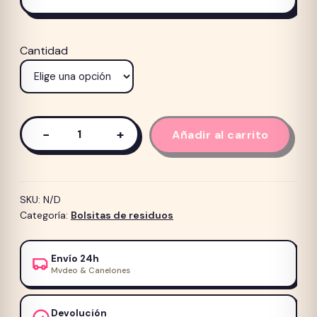
de
prec
Cantidad
des
$ 21
has
$ 37
−
+
Añadir al carrito
Bolsitas
sanitarias
MPETS
para
SKU:
N/D
perros
Categoría:
Bolsitas de residuos
Aroma
Lavanda
Envío 24h
cantidad
Mvdeo & Canelones
Devolución