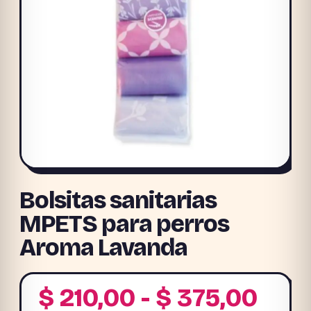
Bolsitas sanitarias
MPETS para perros
Aroma Lavanda
Ran
$
210,00
-
$
375,00