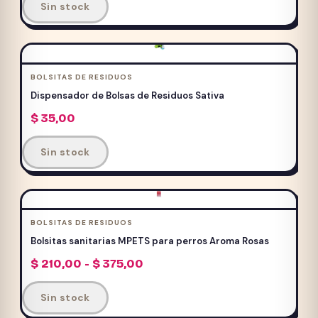
precios:
Sin stock
producto
desde
$ 180,00
tiene
hasta
múltiples
$ 335,00
variantes.
BOLSITAS DE RESIDUOS
Las
Dispensador de Bolsas de Residuos Sativa
opciones
$
35,00
se
pueden
Sin stock
elegir
en
la
página
BOLSITAS DE RESIDUOS
de
Bolsitas sanitarias MPETS para perros Aroma Rosas
producto
Rango
$
210,00
-
$
375,00
de
Este
precios:
Sin stock
producto
desde