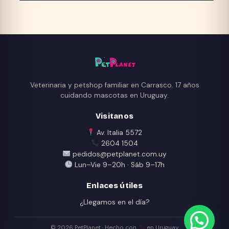
$ 210,00
tiene
hasta
múltiples
$ 375,00
variantes.
Las
opciones
se
pueden
Veterinaria y petshop familiar en Carrasco. 17 años
elegir
cuidando mascotas en Uruguay.
en
Visitanos
la
página
Av. Italia 5572
2604 1504
de
pedidos@petplanet.com.uy
producto
Lun–Vie 9–20h · Sáb 9–17h
Enlaces útiles
¿Llegamos en el día?
© 2026 PetPlanet · Hecho con
en Uruguay