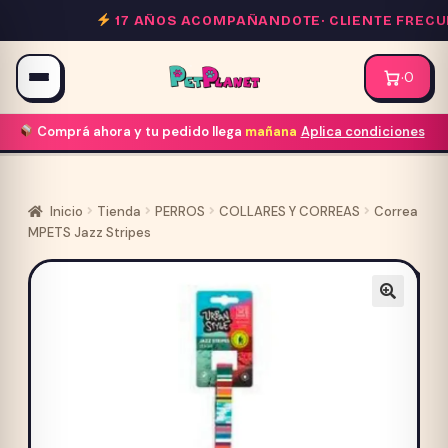
Saltar
17 AÑOS ACOMPAÑANDOTE·
CLIENTE FRECUEN
al
contenido
·
0
Comprá ahora y tu pedido llega
mañana
Aplica condiciones
Inicio
Tienda
PERROS
COLLARES Y CORREAS
Correa
MPETS Jazz Stripes