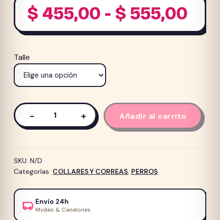
Ran
$
455,00
-
$
555,00
de
pre
Talle
des
$ 4
has
$ 5
−
+
Añadir al carrito
Correa
MPETS
Jazz
Stripes
SKU:
N/D
cantidad
Categorías:
COLLARES Y CORREAS
,
PERROS
Envío 24h
Mvdeo & Canelones