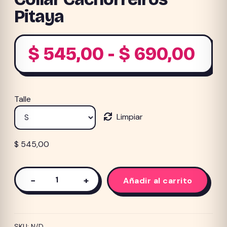
Pitaya
Ra
$
545,00
-
$
690,00
de
pre
Talle
de
Limpiar
$ 5
has
$
545,00
$ 6
−
+
Añadir al carrito
Collar
Cachorreiros
Pitaya
cantidad
SKU:
N/D