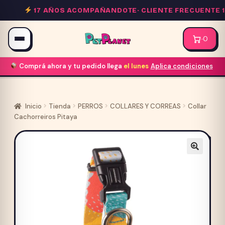
Saltar
17 AÑOS ACOMPAÑANDOTE·
CLIENTE FRECUENTE 10
al
contenido
·
0
Comprá ahora y tu pedido llega
el lunes
Aplica condiciones
Inicio
Tienda
PERROS
COLLARES Y CORREAS
Collar
Cachorreiros Pitaya