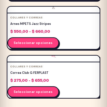
$ 200,00
tiene
hasta
múltiples
$ 615,00
variantes.
COLLARES Y CORREAS
Las
Arnes MPETS Jazz Stripes
opciones
Rango
$
550,00
-
$
660,00
se
de
pueden
Este
precios:
Seleccionar opciones
elegir
producto
desde
en
$ 550,00
tiene
hasta
la
múltiples
$ 660,00
página
variantes.
COLLARES Y CORREAS
de
Las
Correa Club G FERPLAST
producto
opciones
Rango
$
275,00
-
$
655,00
se
de
pueden
Este
precios:
Seleccionar opciones
elegir
producto
desde
en
$ 275,00
tiene
hasta
la
múltiples