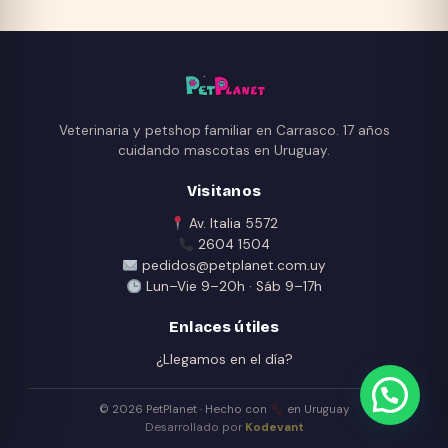
$ 655,00
página
variantes.
de
Las
producto
opciones
se
pueden
Veterinaria y petshop familiar en Carrasco. 17 años
elegir
cuidando mascotas en Uruguay.
en
Visitanos
la
página
Av. Italia 5572
2604 1504
de
pedidos@petplanet.com.uy
producto
Lun–Vie 9–20h · Sáb 9–17h
Enlaces útiles
¿Llegamos en el día?
© 2026 PetPlanet · Hecho con
en Uruguay
Desarrollado por
Kodevant