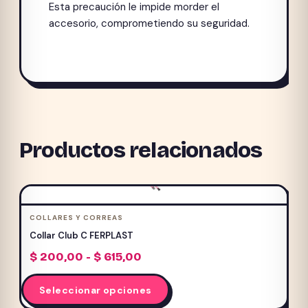
Esta precaución le impide morder el
accesorio, comprometiendo su seguridad.
Productos relacionados
COLLARES Y CORREAS
Collar Club C FERPLAST
Rango
$
200,00
-
$
615,00
de
Este
precios:
Seleccionar opciones
producto
desde