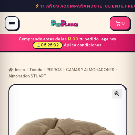
Saltar
17 AÑOS ACOMPAÑANDOTE·
CLIENTE FREC
al
contenido
·
0
Comprando antes de las
13:00
tu pedido llega hoy
05:25:32
Aplica condiciones
Inicio
Tienda
PERROS
CAMAS Y ALMOHADONES
Almohadon STUART