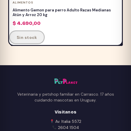
ALIMENTOS
Las
Alimento Gemon para perro Adulto Razas Medianas
opciones
Atún y Arroz 20 kg
se
$
4.690,00
pueden
elegir
Sin stock
en
la
página
de
producto
Veterinaria y petshop familiar en Carrasco. 17 años
cuidando mascotas en Uruguay.
Visitanos
Av. Italia 5572
2604 1504