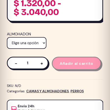
$
1.320,00
-
Rango
$
3.040,00
de
precios:
ALMOHADON
desde
$ 1.320,00
hasta
$ 3.040,00
−
+
Añadir al carrito
Almohadon
STUART
cantidad
SKU:
N/D
Categorías:
CAMAS Y ALMOHADONES
,
PERROS
Envío 24h