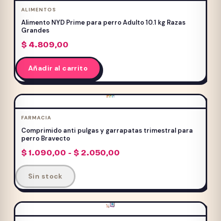
ALIMENTOS
Alimento NYD Prime para perro Adulto 10.1 kg Razas
Grandes
$
4.809,00
Añadir al carrito
FARMACIA
Comprimido anti pulgas y garrapatas trimestral para
perro Bravecto
Rango
$
1.090,00
-
$
2.050,00
de
Este
precios:
Sin stock
producto
desde
$ 1.090,00
tiene
hasta
múltiples
$ 2.050,00
variantes.