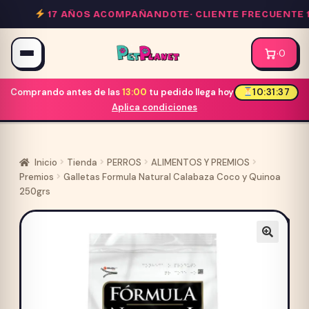
Saltar
17 AÑOS ACOMPAÑANDOTE·
CLIENTE FRECUENTE 10
al
contenido
·
0
Comprando antes de las
13:00
tu pedido llega hoy
10:31:37
Aplica condiciones
Inicio
Tienda
PERROS
ALIMENTOS Y PREMIOS
Premios
Galletas Formula Natural Calabaza Coco y Quinoa
250grs