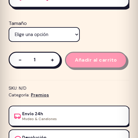
Tamaño
−
+
Añadir al carrito
Galletas
Formula
Natural
Calabaza
SKU:
N/D
Coco
Categoría:
Premios
y
Quinoa
Envío 24h
250grs
Mvdeo & Canelones
cantidad
Devolución