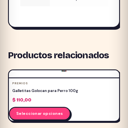
Productos relacionados
PREMIOS
Galletitas Golocan para Perro 100g
$
110,00
Este
Seleccionar opciones
producto
tiene