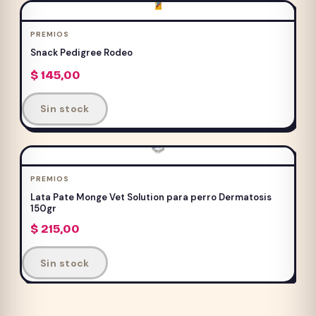
múltiples
variantes.
PREMIOS
Las
Snack Pedigree Rodeo
opciones
$
145,00
se
pueden
Este
Sin stock
elegir
producto
en
tiene
la
múltiples
página
variantes.
PREMIOS
de
Las
Lata Pate Monge Vet Solution para perro Dermatosis
producto
opciones
150gr
se
$
215,00
pueden
elegir
Sin stock
en
la
página