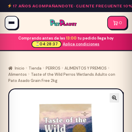
Saltar
17 AÑOS ACOMPAÑANDOTE·
CLIENTE FRECUENTE 10% O
al
contenido
·
0
Comprando antes de las
13:00
tu pedido llega hoy
04:28:37
Aplica condiciones
Inicio
Tienda
PERROS
ALIMENTOS Y PREMIOS
Alimentos
Taste of the Wild Perros Wetlands Adulto con
Pato Asado Grain Free 2kg