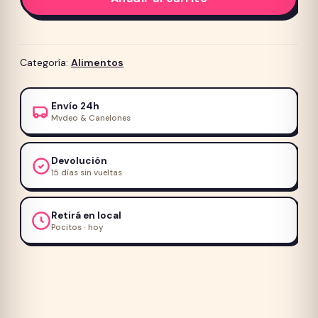
the
Wild
Perros
Wetlands
Categoría:
Alimentos
Adulto
con
Envío 24h
Pato
Mvdeo & Canelones
Asado
Grain
Devolución
Free
15 días sin vueltas
2kg
cantidad
Retirá en local
Pocitos · hoy