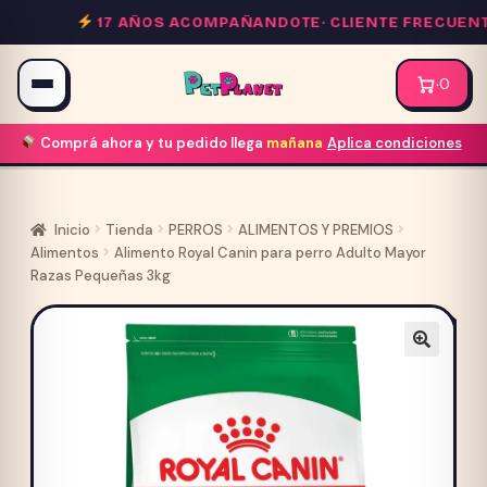
Saltar
17 AÑOS ACOMPAÑANDOTE·
CLIENTE FRECUENTE 
al
contenido
·
0
Comprá ahora y tu pedido llega
mañana
Aplica condiciones
Inicio
Tienda
PERROS
ALIMENTOS Y PREMIOS
Alimentos
Alimento Royal Canin para perro Adulto Mayor
Razas Pequeñas 3kg