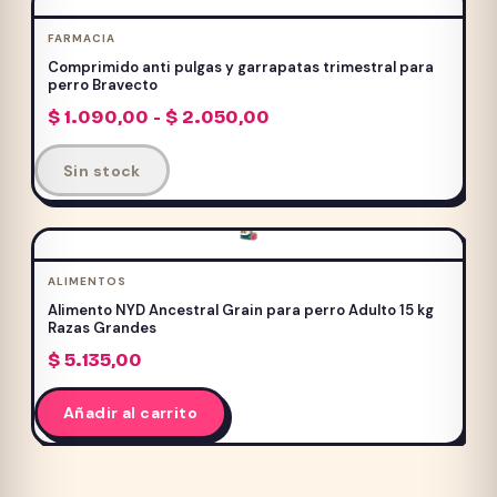
FARMACIA
Comprimido anti pulgas y garrapatas trimestral para
perro Bravecto
Rango
$
1.090,00
-
$
2.050,00
de
Este
precios:
Sin stock
producto
desde
$ 1.090,00
tiene
hasta
múltiples
$ 2.050,00
variantes.
ALIMENTOS
Las
Alimento NYD Ancestral Grain para perro Adulto 15 kg
opciones
Razas Grandes
se
$
5.135,00
pueden
elegir
Añadir al carrito
en
la
página