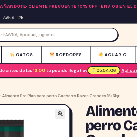
PAÑANDOTE·
CLIENTE FRECUENTE 10% OFF
· ENVÍOS EN EL
· Sáb 9–17h
GATOS
ROEDORES
ACUARIO
o antes de las
13:00
tu pedido llega hoy
05:54:06
Aplica
Alimento Pro Plan para perro Cachorro Razas Grandes 15+3kg
Aliment
perro C