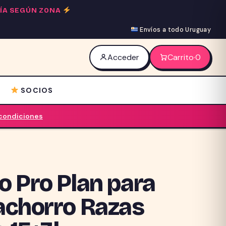
 DÍA SEGÚN ZONA
Envíos a todo Uruguay
Acceder
Carrito
·
0
SOCIOS
 condiciones
o Pro Plan para
achorro Razas