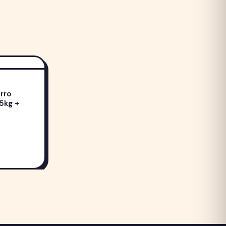
erro
5kg +