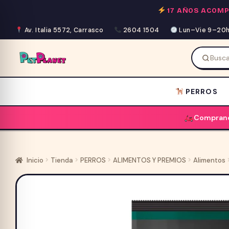
Saltar
17 AÑOS ACOM
al
contenido
Av. Italia 5572, Carrasco
2604 1504
Lun–Vie 9–20h 
PERROS
Comprand
Inicio
Tienda
PERROS
ALIMENTOS Y PREMIOS
Alimentos