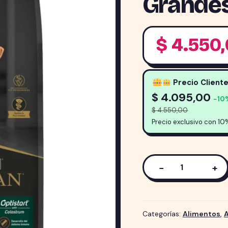
Grandes
$
4.550
Precio Client
$
4.095,00
−10
$
4.550,00
Precio exclusivo con 10
−
+
Alimento
Pro
Plan
para
Categorías:
Alimentos
,
perro