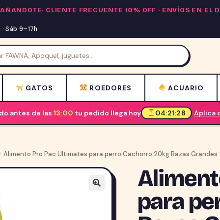
PAÑANDOTE·
CLIENTE FRECUENTE 10% OFF
· ENVÍOS EN EL
· Sáb 9–17h
GATOS
ROEDORES
ACUARIO
o antes de las
13:00
tu pedido llega hoy
04:21:27
Aplica
Alimento Pro Pac Ultimates para perro Cachorro 20kg Razas Grandes
Aliment
para pe