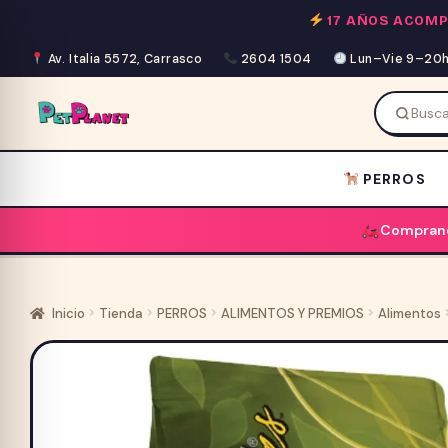
Saltar
17 AÑOS ACOM
al
contenido
Av. Italia 5572, Carrasco
2604 1504
Lun–Vie 9–20h 
PERROS
Comprand
Inicio
Tienda
PERROS
ALIMENTOS Y PREMIOS
Alimentos