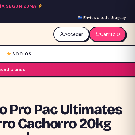
 DÍA SEGÚN ZONA
Envíos a todo Uruguay
Acceder
Carrito
·
0
SOCIOS
 condiciones
o Pro Pac Ultimates
rro Cachorro 20kg