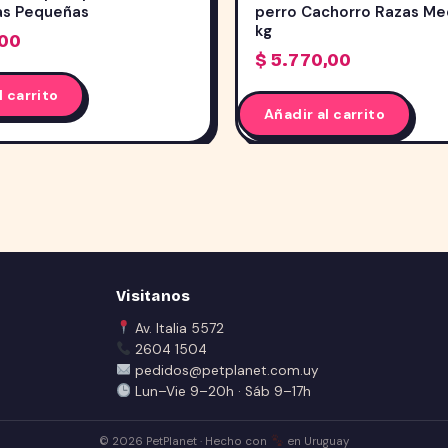
as Pequeñas
perro Cachorro Razas Me
kg
,00
$
5.770,00
l carrito
Añadir al carrito
Visitanos
Av. Italia 5572
2604 1504
pedidos@petplanet.com.uy
Lun–Vie 9–20h · Sáb 9–17h
© 2026 PetPlanet · Hecho con
en Uruguay