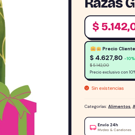
Razas 
$
5.142,
Precio Client
$
4.627,80
−10%
$
5.142,00
Precio exclusivo con 10
Sin existencias
Categorías:
Alimentos
,
Envío 24h
Mvdeo & Canelones