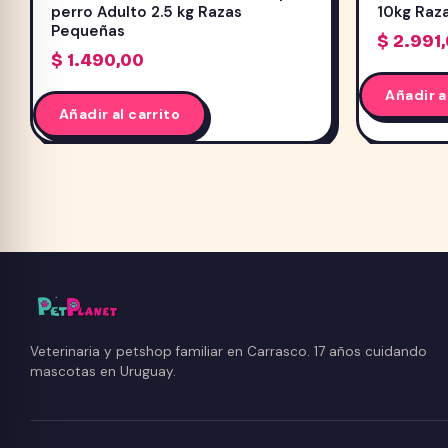
perro Adulto 2.5 kg Razas
10kg Raz
Pequeñas
$
2.991
$
1.490,00
Añadir a
Añadir al carrito
Veterinaria y petshop familiar en Carrasco. 17 años cuidando
mascotas en Uruguay.