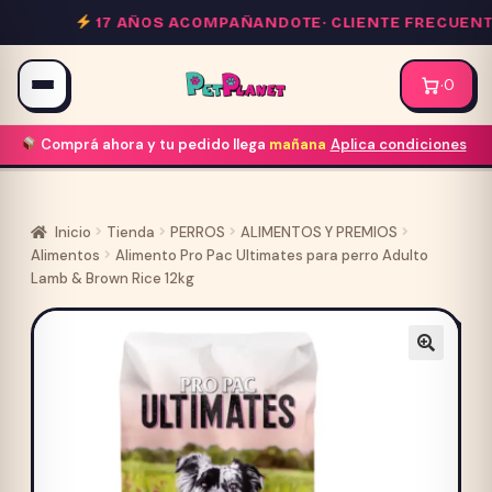
Saltar
17 AÑOS ACOMPAÑANDOTE·
CLIENTE FRECUENTE 
al
contenido
·
0
Comprá ahora y tu pedido llega
mañana
Aplica condiciones
Inicio
Tienda
PERROS
ALIMENTOS Y PREMIOS
Alimentos
Alimento Pro Pac Ultimates para perro Adulto
Lamb & Brown Rice 12kg