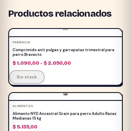
Productos relacionados
FARMACIA
Comprimido anti pulgas y garrapatas trimestral para
perro Bravecto
Rango
$
1.090,00
-
$
2.050,00
de
Este
precios:
Sin stock
producto
desde
$ 1.090,00
tiene
hasta
múltiples
$ 2.050,00
variantes.
ALIMENTOS
Las
Alimento NYD Ancestral Grain para perro Adulto Razas
opciones
Medianas 15 kg
se
$
5.135,00