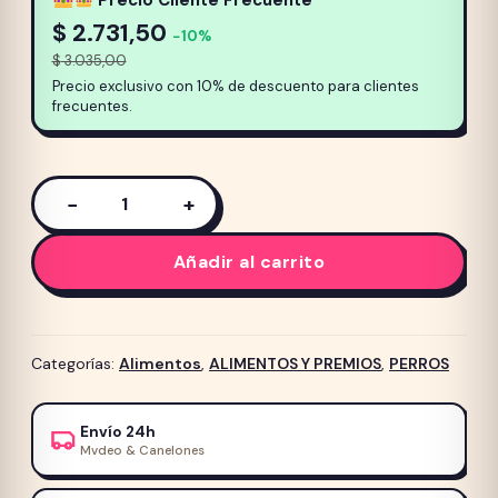
Precio Cliente Frecuente
$
2.731,50
−10%
$
3.035,00
Precio exclusivo con 10% de descuento para clientes
frecuentes.
−
+
Alimento
Pedigree
Añadir al carrito
para
perro
Adulto
Mayor
Categorías:
Alimentos
,
ALIMENTOS Y PREMIOS
,
PERROS
21kg
cantidad
Envío 24h
Mvdeo & Canelones