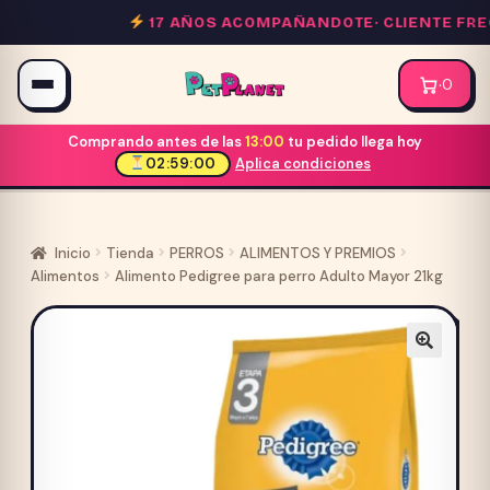
Saltar
17 AÑOS ACOMPAÑANDOTE·
CLIENTE FREC
al
contenido
·
0
Comprando antes de las
13:00
tu pedido llega hoy
02:59:00
Aplica condiciones
Inicio
Tienda
PERROS
ALIMENTOS Y PREMIOS
Alimentos
Alimento Pedigree para perro Adulto Mayor 21kg