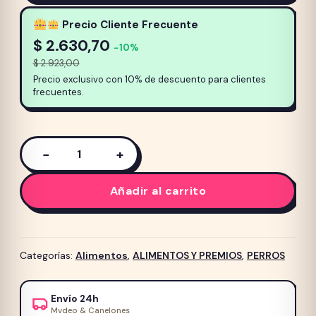
Precio Cliente Frecuente
$
2.630,70
−10%
$
2.923,00
Precio exclusivo con 10% de descuento para clientes
frecuentes.
−
+
Alimento
Pedigree
Añadir al carrito
para
perro
Adulto
21kg
Categorías:
Alimentos
,
ALIMENTOS Y PREMIOS
,
PERROS
Carne
y
Envío 24h
Vegetales
Mvdeo & Canelones