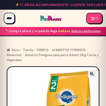
Saltar
17 AÑOS ACOMPAÑANDOTE·
CLIENTE FRECUENTE 
al
contenido
·
0
Comprá ahora y tu pedido llega
mañana
Aplica condiciones
Inicio
Tienda
PERROS
ALIMENTOS Y PREMIOS
Alimentos
Alimento Pedigree para perro Adulto 21kg Carne y
Vegetales