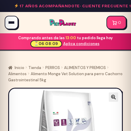
Saltar
17 AÑOS ACOMPAÑANDOTE·
CLIENTE FRECUENTE 10%
al
contenido
·
0
Comprando antes de las
13:00
tu pedido llega hoy
06:08:08
Aplica condiciones
Inicio
Tienda
PERROS
ALIMENTOS Y PREMIOS
Alimentos
Alimento Monge Vet Solution para perro Cachorro
Gastrointestinal 5kg