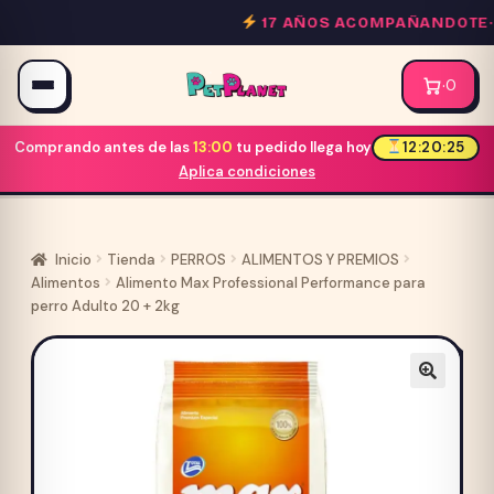
Saltar
17 AÑOS ACOMPAÑANDOTE·
C
al
contenido
·
0
Comprando antes de las
13:00
tu pedido llega hoy
12:20:25
Aplica condiciones
Inicio
Tienda
PERROS
ALIMENTOS Y PREMIOS
Alimentos
Alimento Max Professional Performance para
perro Adulto 20 + 2kg