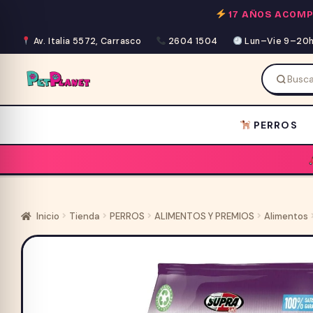
Saltar
17 AÑOS ACOM
al
contenido
Av. Italia 5572, Carrasco
2604 1504
Lun–Vie 9–20h 
PERROS
Inicio
Tienda
PERROS
ALIMENTOS Y PREMIOS
Alimentos