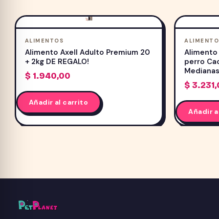
ALIMENTOS
ALIMENTO
Alimento Axell Adulto Premium 20
Alimento
+ 2kg DE REGALO!
perro Ca
Mediana
$
1.940,00
$
3.231,
Añadir al carrito
Añadir a