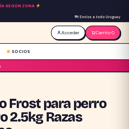
 DÍA SEGÚN ZONA
Envíos a todo Uruguay
Acceder
Carrito
·
0
SOCIOS
s
o Frost para perro
o 2.5kg Razas