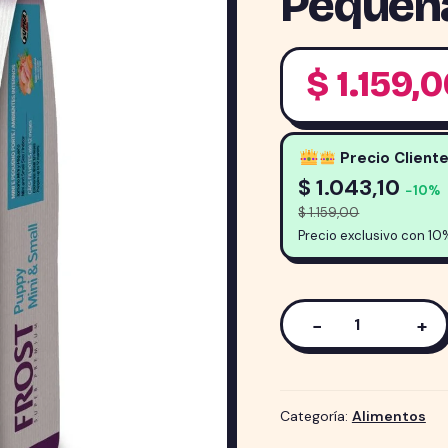
Pequeñ
$
1.159,
Precio Client
$
1.043,10
−10%
$
1.159,00
Precio exclusivo con 10
−
+
Alimento
Frost
para
perro
Categoría:
Alimentos
Cachorro