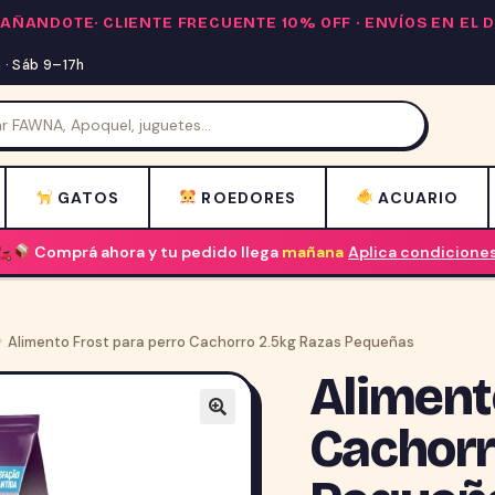
PAÑANDOTE·
CLIENTE FRECUENTE 10% OFF
· ENVÍOS EN EL
· Sáb 9–17h
GATOS
ROEDORES
ACUARIO
Comprá ahora y tu pedido llega
mañana
Aplica condicione
Alimento Frost para perro Cachorro 2.5kg Razas Pequeñas
Aliment
Cachorr