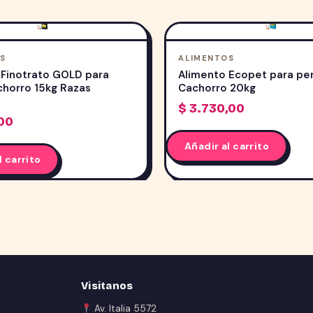
S
ALIMENTOS
 Finotrato GOLD para
Alimento Ecopet para pe
chorro 15kg Razas
Cachorro 20kg
s
$
3.730,00
00
Añadir al carrito
l carrito
Visitanos
Av. Italia 5572