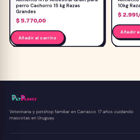
perro Cachorro 15 kg Razas
10kg Raz
Grandes
$
2.991
$
5.770,00
Añadir a
Añadir al carrito
Veterinaria y petshop familiar en Carrasco. 17 años cuidando
mascotas en Uruguay.