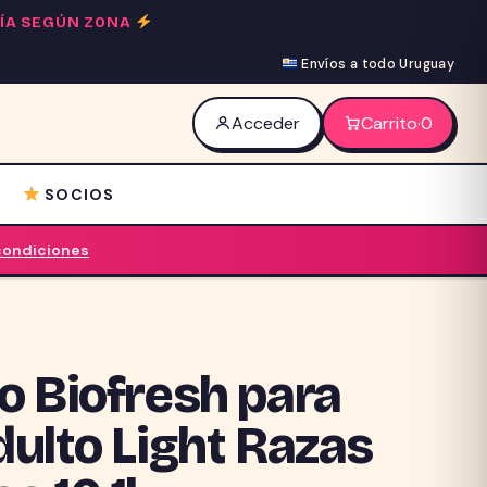
 DÍA SEGÚN ZONA
Envíos a todo Uruguay
Acceder
Carrito
·
0
SOCIOS
 condiciones
o Biofresh para
dulto Light Razas