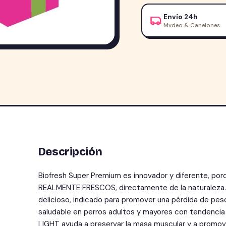
Light
Envío 24h
Razas
Mvdeo & Canelones
Medianas
10.1kg
cantidad
Descripción
Biofresh Super Premium es innovador y diferente, p
REALMENTE FRESCOS, directamente de la naturaleza. E
delicioso, indicado para promover una pérdida de pes
saludable en perros adultos y mayores con tendenci
LIGHT ayuda a preservar la masa muscular y a promove