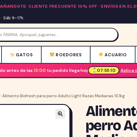
PAÑANDOTE·
CLIENTE FRECUENTE 10% OFF
· ENVÍOS EN EL
· Sáb 9–17h
GATOS
ROEDORES
ACUARIO
o antes de las
13:00
tu pedido llega hoy
07:55:09
Aplica
Alimento Biofresh para perro Adulto Light Razas Medianas 10.1kg
Aliment
perro A