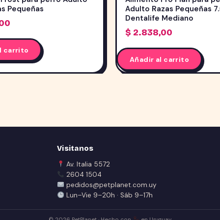
as Pequeñas
Adulto Razas Pequeñas 7.
Dentalife Mediano
,00
$
2.838,00
l carrito
Añadir al carrito
Visitanos
Av. Italia 5572
2604 1504
pedidos@petplanet.com.uy
Lun–Vie 9–20h · Sáb 9–17h
© 2026 PetPlanet · Hecho con
en Uruguay