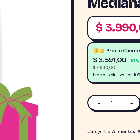
Mediana
$
3.990
Precio Client
$
3.591,00
−10%
$
3.990,00
Precio exclusivo con 10
−
+
Alimento
Biofresh
para
perro
Categorías:
Alimentos
,
Adulto