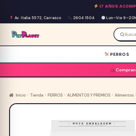
Saltar
17 AÑOS ACOM
al
contenido
Av. Italia 5572, Carrasco
2604 1504
Lun–Vie 9–20h 
PERROS
Comprand
Inicio
Tienda
PERROS
ALIMENTOS Y PREMIOS
Alimentos