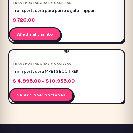
TRANSPORTADORAS Y CASILLAS
Transportadora para perro o gato Tripper
$
720,00
Añadir al carrito
TRANSPORTADORAS Y CASILLAS
Transportadora MPETS ECO TREK
Rango
$
4.995,00
-
$
10.935,00
de
Este
precios:
Seleccionar opciones
producto
desde
$ 4.995,00
tiene
hasta
múltiples
$ 10.935,00
variantes.
Las