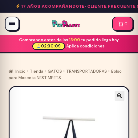
Saltar
17 AÑOS ACOMPAÑANDOTE·
CLIENTE FRECUENTE 1
al
contenido
·
0
Comprando antes de las
13:00
tu pedido llega hoy
02:30:09
Aplica condiciones
Inicio
Tienda
GATOS
TRANSPORTADORAS
Bolso
para Mascota NEST MPETS