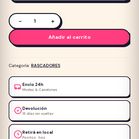
−
+
Rascador
IMDC
Añadir al carrito
-
142cm
-
Interactivo
Categoría:
RASCADORES
con
Cuerda
Envío 24h
–
Mvdeo & Canelones
RESERVA
cantidad
Devolución
15 días sin vueltas
Retirá en local
Pocitos · hoy