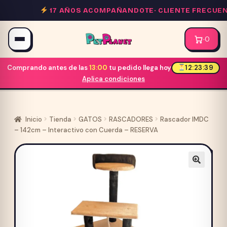
Saltar
17 AÑOS ACOMPAÑANDOTE·
CLIENTE FRECUENT
al
contenido
·
0
Comprando antes de las
13:00
tu pedido llega hoy
12:23:39
Aplica condiciones
Inicio
Tienda
GATOS
RASCADORES
Rascador IMDC
– 142cm – Interactivo con Cuerda – RESERVA