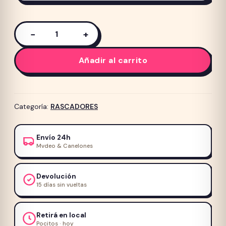
−
+
Rascador
IM1910
Añadir al carrito
-
73
x
40
Categoría:
RASCADORES
x
116cm
Envío 24h
-
Mvdeo & Canelones
Interactivo
con
Devolución
Cuerda
15 días sin vueltas
–
RESERVA
cantidad
Retirá en local
Pocitos · hoy