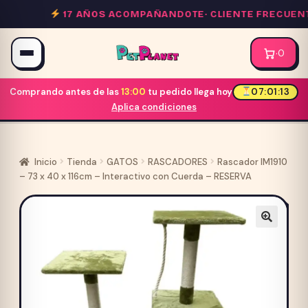
Saltar
17 AÑOS ACOMPAÑANDOTE·
CLIENTE FRECUENTE
al
contenido
·
0
Comprando antes de las
13:00
tu pedido llega hoy
07:01:13
Aplica condiciones
Inicio
Tienda
GATOS
RASCADORES
Rascador IM1910
– 73 x 40 x 116cm – Interactivo con Cuerda – RESERVA