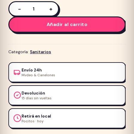
−
+
Sanitario
Aglomerante
Añadir al carrito
Gattos
4lts
cantidad
Categoría:
Sanitarios
Envío 24h
Mvdeo & Canelones
Devolución
15 días sin vueltas
Retirá en local
Pocitos · hoy