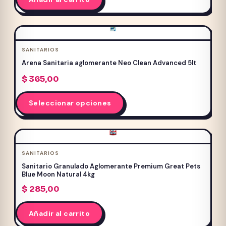
SANITARIOS
Arena Sanitaria aglomerante Neo Clean Advanced 5lt
$
365,00
Este
Seleccionar opciones
producto
tiene
múltiples
variantes.
SANITARIOS
Las
Sanitario Granulado Aglomerante Premium Great Pets
opciones
Blue Moon Natural 4kg
se
$
285,00
pueden
elegir
Añadir al carrito
en