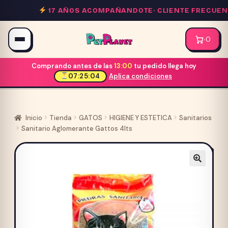
Saltar
17 AÑOS ACOMPAÑANDOTE·
CLIENTE FRECUENTE
al
contenido
·
0
Comprando antes de las
13:00
tu pedido llega hoy
07:25:04
Aplica condiciones
Inicio
Tienda
GATOS
HIGIENE Y ESTETICA
Sanitarios
Sanitario Aglomerante Gattos 4lts