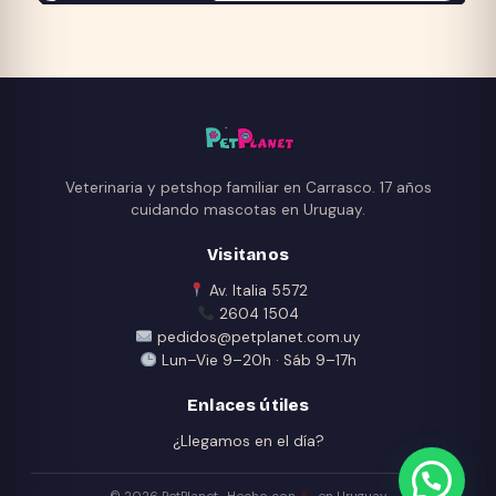
la
página
de
producto
Veterinaria y petshop familiar en Carrasco. 17 años
cuidando mascotas en Uruguay.
Visitanos
Av. Italia 5572
2604 1504
pedidos@petplanet.com.uy
Lun–Vie 9–20h · Sáb 9–17h
Enlaces útiles
¿Llegamos en el día?