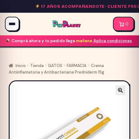
Saltar
17 AÑOS ACOMPAÑANDOTE·
CLIENTE FRECU
al
contenido
·
0
Comprá ahora y tu pedido llega
mañana
Aplica condiciones
Inicio
Tienda
GATOS
FARMACIA
Crema
Antiinflamatoria y Antibacteriana Predniderm 15g