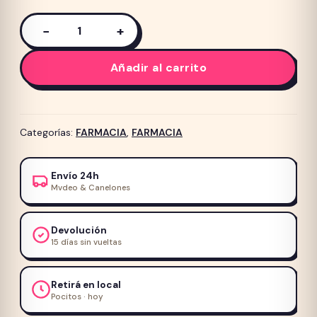
−
+
Crema
Antiinflamatoria
Añadir al carrito
y
Antibacteriana
Predniderm
15g
Categorías:
FARMACIA
,
FARMACIA
cantidad
Envío 24h
Mvdeo & Canelones
Devolución
15 días sin vueltas
Retirá en local
Pocitos · hoy