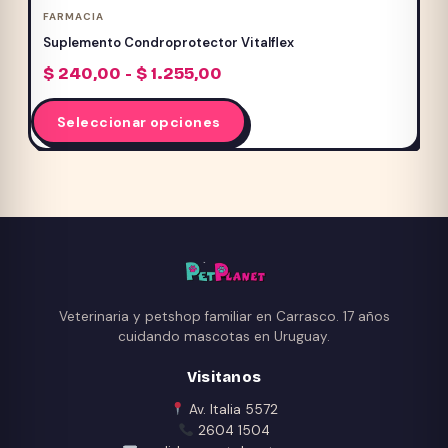
FARMACIA
Suplemento Condroprotector Vitalflex
Rango
$
240,00
-
$
1.255,00
de
Este
precios:
Seleccionar opciones
producto
desde
$ 240,00
tiene
hasta
múltiples
$ 1.255,00
variantes.
Las
opciones
se
pueden
Veterinaria y petshop familiar en Carrasco. 17 años
elegir
cuidando mascotas en Uruguay.
en
Visitanos
la
página
Av. Italia 5572
2604 1504
de