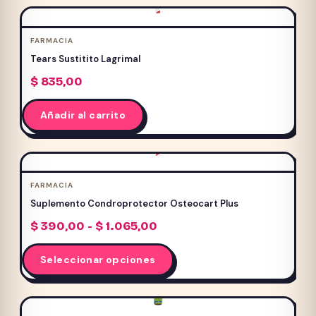
FARMACIA
Tears Sustitito Lagrimal
$
835,00
Añadir al carrito
FARMACIA
Suplemento Condroprotector Osteocart Plus
Rango
$
390,00
-
$
1.065,00
de
Este
precios:
Seleccionar opciones
producto
desde
$ 390,00
tiene
hasta
múltiples
$ 1.065,00