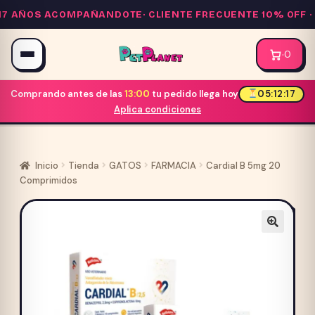
Saltar
 AÑOS ACOMPAÑANDOTE·
CLIENTE FRECUENTE 10% OFF
· E
al
contenido
·
0
Comprando antes de las
13:00
tu pedido llega hoy
05:12:17
Aplica condiciones
Inicio
Tienda
GATOS
FARMACIA
Cardial B 5mg 20
Comprimidos