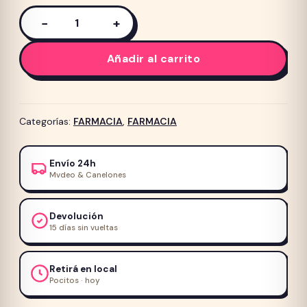
−
+
Cardial
B
Añadir al carrito
5mg
20
Comprimidos
cantidad
Categorías:
FARMACIA
,
FARMACIA
Envío 24h
Mvdeo & Canelones
Devolución
15 días sin vueltas
Retirá en local
Pocitos · hoy