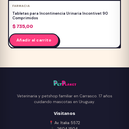
variantes.
FARMACIA
Las
Tabletas para Incontinencia Urinaria Incontivet 90
opciones
Comprimidos
se
$
735,00
pueden
elegir
Añadir al carrito
en
la
página
de
producto
Veterinaria y petshop familiar en Carrasco. 17 años
cuidando mascotas en Uruguay.
Visitanos
Av. Italia 5572
2604 1504