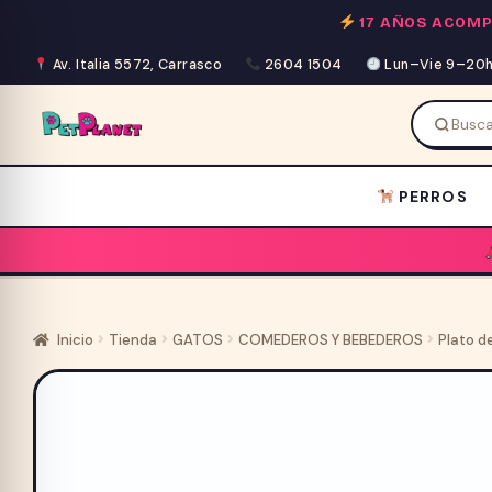
Saltar
17 AÑOS ACOM
al
contenido
Av. Italia 5572, Carrasco
2604 1504
Lun–Vie 9–20h 
PERROS
Inicio
Tienda
GATOS
COMEDEROS Y BEBEDEROS
Plato d