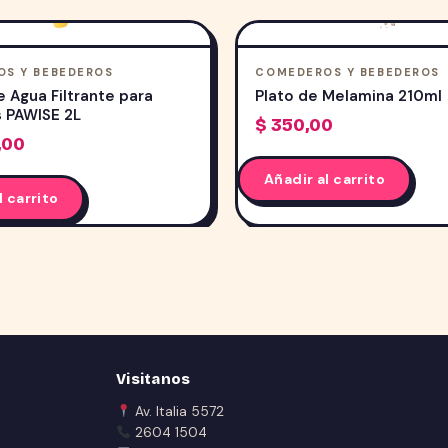
S Y BEBEDEROS
COMEDEROS Y BEBEDEROS
 Agua Filtrante para
Plato de Melamina 210ml
 PAWISE 2L
$
350,00
,00
Añadir al carrito
l carrito
Visitanos
Av. Italia 5572
2604 1504