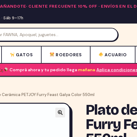
PAÑANDOTE·
CLIENTE FRECUENTE 10% OFF
· ENVÍOS EN EL
· Sáb 9–17h
GATOS
ROEDORES
ACUARIO
Comprá ahora y tu pedido llega
mañana
Aplica condicione
e Cerámica PETJOY Furry Feast Galya Color 550ml
Plato d
Furry F