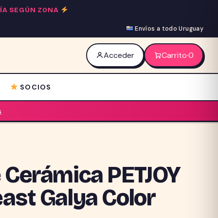
 DÍA SEGÚN ZONA
Envíos a todo Uruguay
Acceder
Carrito
·
0
SOCIOS
s
e Cerámica PETJOY
east Galya Color