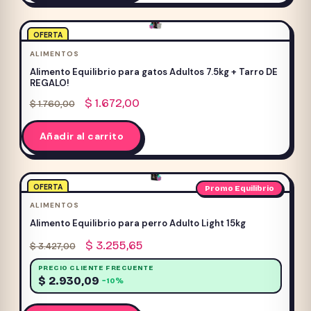
OFERTA
ALIMENTOS
Alimento Equilibrio para gatos Adultos 7.5kg + Tarro DE
REGALO!
El
El
$
1.672,00
$
1.760,00
precio
precio
original
actual
Añadir al carrito
era:
es:
$ 1.760,00.
$ 1.672,00.
OFERTA
Promo Equilibrio
ALIMENTOS
Alimento Equilibrio para perro Adulto Light 15kg
El
El
$
3.255,65
$
3.427,00
precio
precio
PRECIO CLIENTE FRECUENTE
original
actual
$
2.930,09
−10%
era:
es:
$ 3.427,00.
$ 3.255,65.