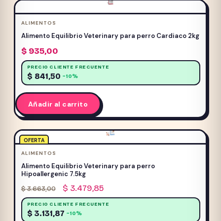
ALIMENTOS
Alimento Equilibrio Veterinary para perro Cardiaco 2kg
$
935,00
PRECIO CLIENTE FRECUENTE
$
841,50
−10%
Añadir al carrito
OFERTA
ALIMENTOS
Alimento Equilibrio Veterinary para perro
Hipoallergenic 7.5kg
El
El
$
3.479,85
$
3.663,00
precio
precio
PRECIO CLIENTE FRECUENTE
original
actual
$
3.131,87
−10%
era:
es: