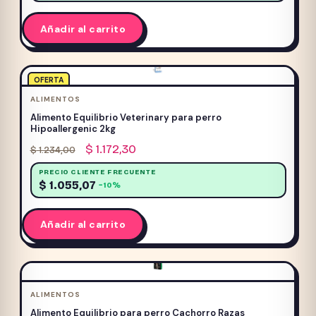
$ 3.663,00.
$ 3.479,85.
Añadir al carrito
OFERTA
ALIMENTOS
Alimento Equilibrio Veterinary para perro
Hipoallergenic 2kg
El
El
$
1.172,30
$
1.234,00
precio
precio
PRECIO CLIENTE FRECUENTE
original
actual
$
1.055,07
−10%
era:
es:
$ 1.234,00.
$ 1.172,30.
Añadir al carrito
ALIMENTOS
Alimento Equilibrio para perro Cachorro Razas