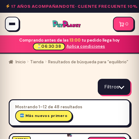
Saltar
17 AÑOS ACOMPAÑANDOTE·
CLIENTE FRECUENTE 10% OFF
al
contenido
·
0
Comprando antes de las
13:00
tu pedido llega hoy
06:30:37
Aplica condiciones
Inicio
Tienda
Resultados de búsqueda para “equilibrio”
Resultados
de
Filtros
búsqueda:
Ordenado
Mostrando 1–12 de 48 resultados
por
Más nuevos primero
“equilibrio”
Precio cliente frecuente
los
últimos