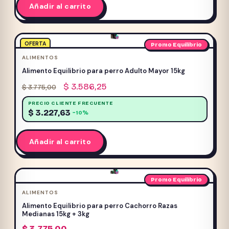
Añadir al carrito
OFERTA
Promo Equilibrio
ALIMENTOS
Alimento Equilibrio para perro Adulto Mayor 15kg
El
El
$
3.586,25
$
3.775,00
precio
precio
PRECIO CLIENTE FRECUENTE
original
actual
$
3.227,63
−10%
era:
es:
$ 3.775,00.
$ 3.586,25.
Añadir al carrito
Promo Equilibrio
ALIMENTOS
Alimento Equilibrio para perro Cachorro Razas
Medianas 15kg + 3kg
$
3.775,00