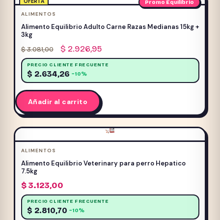
OFERTA
Promo Equilibrio
ALIMENTOS
Sin categorizar
(24)
Alimento Equilibrio Adulto Carne Razas Medianas 15kg +
ACUARIO
(57)
3kg
El
El
$
2.926,95
GATOS
(633)
$
3.081,00
precio
precio
PERROS
(1022)
PRECIO CLIENTE FRECUENTE
original
actual
$
2.634,26
−10%
era:
es:
Promo Frost
(3)
$ 3.081,00.
$ 2.926,95.
Promociones
(4)
Añadir al carrito
ROEDORES
(13)
Servicio Mutual
(0)
ALIMENTOS
Alimento Equilibrio Veterinary para perro Hepatico
Promo Equilibrio
7.5kg
$
3.123,00
PRECIO CLIENTE FRECUENTE
$
2.810,70
−10%